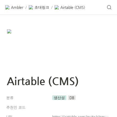
Ambler
초대링크
Airtable (CMS)
/
/
Airtable (CMS)
분류
생산성
DB
추천인 코드
URL
https://airtable.com/invite/r/ngy1t9eB