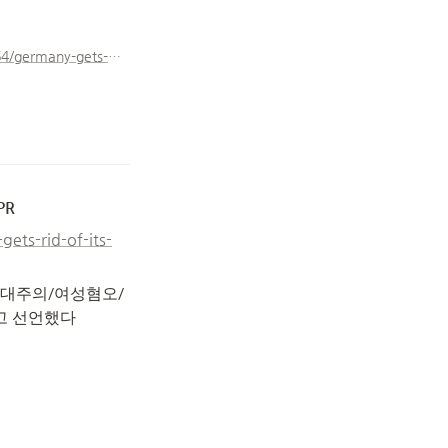
https://www.npr.org/sections/therecord/2018/04/25/605640064/germany-gets-rid-of-its-top-music-prize-after-anti-semitism-controversy
PR
ts-rid-of-its-
유대주의/여성혐오/
고 선언했다