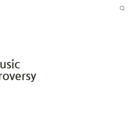
sic 
oversy 