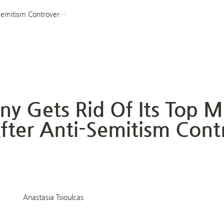
Germany Gets Rid Of Its Top Music Prize After Anti-Semitism Controversy | NPR
y Gets Rid Of Its Top Mu
After Anti-Semitism Contr
Anastasia Tsioulcas