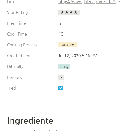
Link
https://www.lalena.ro/reteta/526/Guacamole-Pate-de-avocado/
Star Rating
★★★★
Prep Time
5
Cook Time
10
Cooking Process
fara foc
Created time
Jul 12, 2020 5:16 PM
Difficulty
easy
Portions
2
Tried
Ingrediente