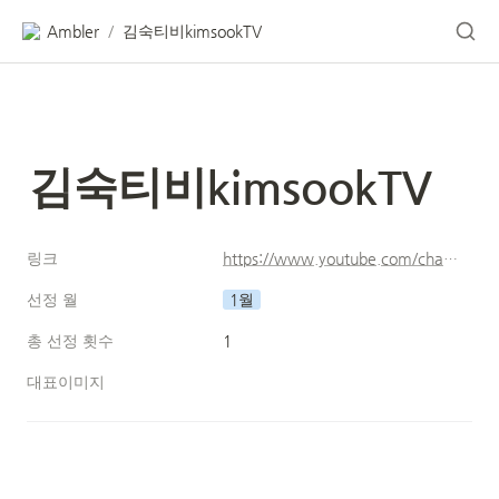
Ambler
김숙티비kimsookTV
/
김숙티비kimsookTV
링크
https://www.youtube.com/channel/UCvAewWPqooIUgQUsjhTmUVw
선정 월
1월
총 선정 횟수
1
대표이미지