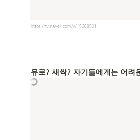
https://tv.naver.com/v/15688501
유로? 새싹? 자기들에게는 어려운