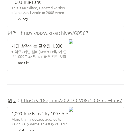
1,000 True Fans
This is an edited, updated version
of an essay I wrote in 2008 when
this now popular idea was
kk.org
embryonic and ragged. I recently
rewrote it to convey the core ideas,
minus out-of-date details. This
번역 : 
https://ppss.kr/archives/60567
revisited essay appears in Tim
개인 창작자는 골수팬 1,000명만 있으면 먹고 산다
※ 역주: 케빈 캘리(Kevin Kelly)가 쓴
「1,000 True Fans」를 번역한 것입
니다. 유명 블로거들이 자주 인용하는
ppss.kr
글이라서 읽어 보았는데 재미있습니
다. 페이스북 추천 수와 답글 수가 상
당할 뿐만 아니라 이미 9개 국어로 번
역되었습니다. 어떤 매체로든 창작하
는, 혹은 창작에 몰두하고 싶으나 먹
고사는 문제로 주저하는 분들이 읽으
시고 영감과 의욕을 얻으면 좋겠습니
다. 롱테일의 아이러니를 해결하려
원문 : 
https://a16z.com/2020/02/06/100-true-fans/
면?
1,000 True Fans? Try 100 - Andreessen Horowitz
More than a decade ago, editor
Kevin Kelly wrote an essay called "
1,000 True Fans ," predicting that
a16z.com