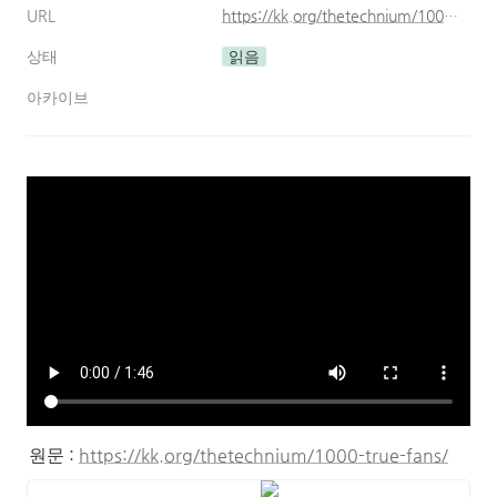
URL
https://kk.org/thetechnium/1000-true-fans/
상태
읽음
아카이브
원문 : 
https://kk.org/thetechnium/1000-true-fans/