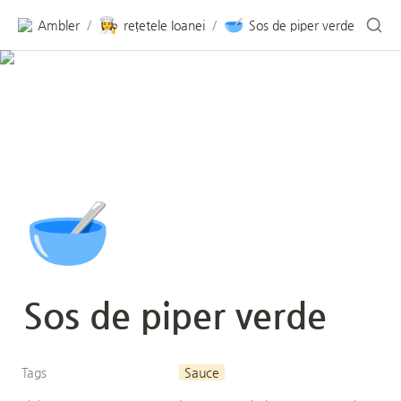
👩‍🍳
🥣
Ambler
rețetele Ioanei
Sos de piper verde
/
/
🥣
Sos de piper verde
Tags
Sauce