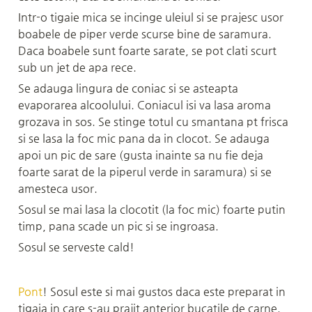
Intr-o tigaie mica se incinge uleiul si se prajesc usor 
boabele de piper verde scurse bine de saramura. 
Daca boabele sunt foarte sarate, se pot clati scurt 
sub un jet de apa rece.
Se adauga lingura de coniac si se asteapta 
evaporarea alcoolului. Coniacul isi va lasa aroma 
grozava in sos. Se stinge totul cu smantana pt frisca 
si se lasa la foc mic pana da in clocot. Se adauga 
apoi un pic de sare (gusta inainte sa nu fie deja 
foarte sarat de la piperul verde in saramura) si se 
amesteca usor.
Sosul se mai lasa la clocotit (la foc mic) foarte putin 
timp, pana scade un pic si se ingroasa.
Sosul se serveste cald! 
Pont
! Sosul este si mai gustos daca este preparat in 
tigaia in care s-au prajit anterior bucatile de carne. 