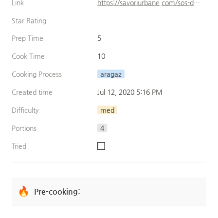
Link
https://savoriurbane.com/sos-de-piper-verde/
Star Rating
Prep Time
5
Cook Time
10
Cooking Process
aragaz
Created time
Jul 12, 2020 5:16 PM
Difficulty
med
Portions
4
Tried
🔥
Pre-cooking: