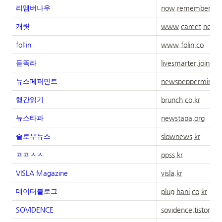
리멤버나우
now.rememberapp.
캐릿
www.careet.net
fol:in
www.folin.co
듣똑라
livesmarter.joins.
뉴스페퍼민트
newspeppermint.
행간읽기
brunch.co.kr
뉴스타파
newstapa.org
슬로우뉴스
slownews.kr
ㅍㅍㅅㅅ
ppss.kr
VISLA Magazine
visla.kr
데이터블로그
plug.hani.co.kr
SOVIDENCE
sovidence.tistory.