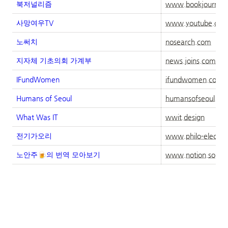
북저널리즘
www.bookjournali
사망여우TV
www.youtube.co
노써치
nosearch.com
지자체 기초의회 가계부
news.joins.com
IFundWomen
ifundwomen.com
Humans of Seoul
humansofseoul.co
What Was IT
wwit.design
전기가오리
www.philo-electro-
노안주🍺의 번역 모아보기
www.notion.so