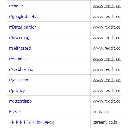
r/sheets
www.reddit.com
r/googlesheets
www.reddit.com
r/DataHoarder
www.reddit.com
r/MaxImage
www.reddit.com
r/selfhosted
www.reddit.com
r/webdev
www.reddit.com
r/webhosting
www.reddit.com
r/javascript
www.reddit.com
r/privacy
www.reddit.com
r/discordapp
www.reddit.com
PUBLY
publy.co
커리어리 (구
퍼블리뉴스
)
careerly.co.kr