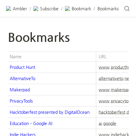
Ambler
Subscribe
Bookmark
Bookmarks
/
/
/
Bookmarks
Name
URL
Product Hunt
www.producthunt
AlternativeTo
alternativeto.net
Makerpad
www.makerpad.c
PrivacyTools
www.privacytools.
Hacktoberfest presented by DigitalOcean
hacktoberfest.digi
Education – Google AI
ai.google
Indie Hackers
www.indiehackers