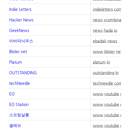
Indie Letters
indieletters.com
Hacker News
news.ycombinator
GeekNews
news.hada.io
이바닥늬우스
ebadak.news
Bloter.net
www.bloter.net
Platum
platum.kr
OUTSTANDING
outstanding.kr
techNeedle
techneedle.com
EO
www.youtube.co
EO Station
www.youtube.co
스프링살롱
www.youtube.co
셀레브
www.youtube.co