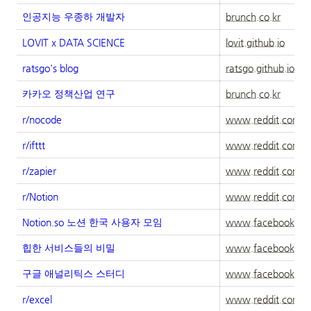
인공지능 우종하 개발자
brunch.co.kr
LOVIT x DATA SCIENCE
lovit.github.io
ratsgo's blog
ratsgo.github.io
카카오 정책산업 연구
brunch.co.kr
r/nocode
www.reddit.com
r/ifttt
www.reddit.com
r/zapier
www.reddit.com
r/Notion
www.reddit.com
Notion.so
노션 한국 사용자 모임
www.facebook.co
힙한 서비스들의 비밀
www.facebook.co
구글 애널리틱스 스터디
www.facebook.co
r/excel
www.reddit.com