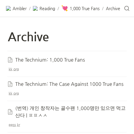
💘
Ambler
Reading
1,000 True Fans
Archive
/
/
/
Archive
The Technium: 1,000 True Fans
kk.org
The Technium: The Case Against 1000 True Fans
kk.org
(번역) 개인 창작자는 골수팬 1,000명만 있으면 먹고 
산다 | ㅍㅍㅅㅅ
ppss.kr